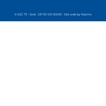
© E2C 73 • Siret : 531 151 413 00030 • Site web by
Naöms