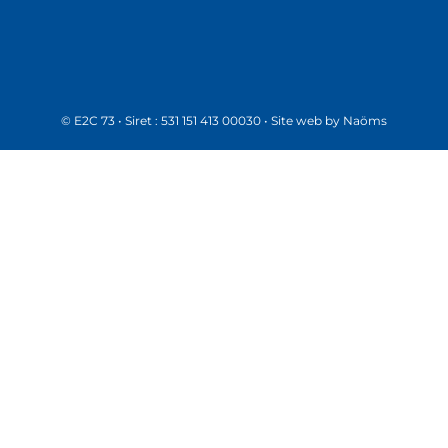
© E2C 73 • Siret : 531 151 413 00030 • Site web by
Naöms