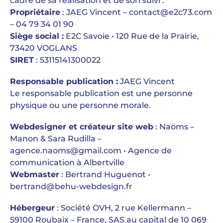
cadre de sa réalisation et de son suivi :
Propriétaire
: JAEG Vincent – contact@e2c73.com
– 04 79 34 01 90
Siège social :
E2C Savoie • 120 Rue de la Prairie,
73420 VOGLANS
SIRET
: 53115141300022
Responsable publication :
JAEG Vincent
Le responsable publication est une personne
physique ou une personne morale.
Webdesigner et créateur site web
: Naöms –
Manon & Sara Rudilla –
agence.naoms@gmail.com • Agence de
communication à Albertville
Webmaster
: Bertrand Huguenot •
bertrand@behu-webdesign.fr
Hébergeur
: Société OVH, 2 rue Kellermann –
59100 Roubaix – France, SAS au capital de 10 069